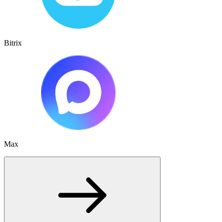
Bitrix
Max