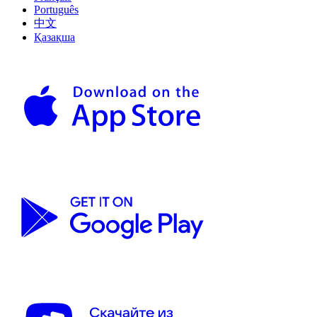
Português
中文
Қазақша