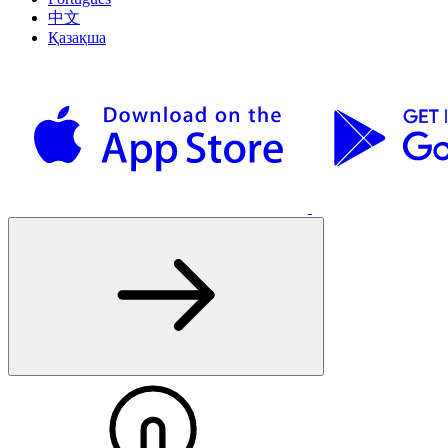
中文
Қазақша