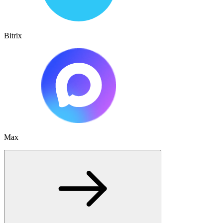
Bitrix
Max