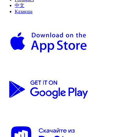
中文
Қазақша