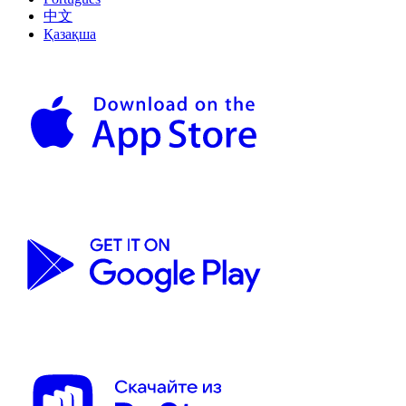
中文
Қазақша