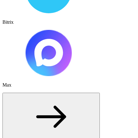
Bitrix
Max