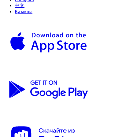
中文
Қазақша