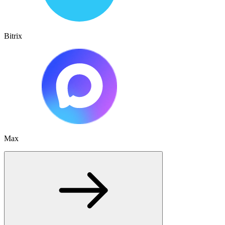
Bitrix
Max