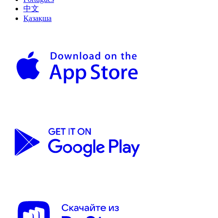
中文
Қазақша