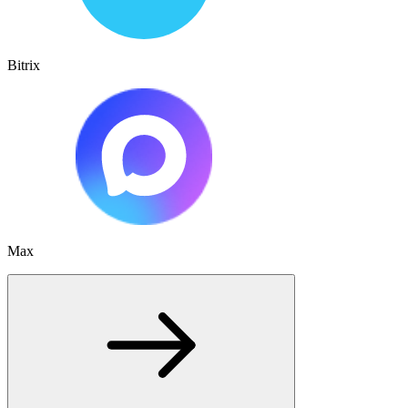
Bitrix
Max