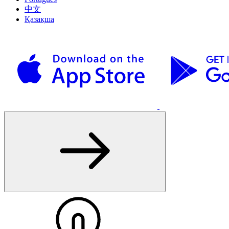
中文
Қазақша