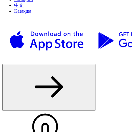
中文
Қазақша