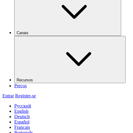
Canais
Recursos
Preços
Entrar
Registre-se
Русский
English
Deutsch
Español
Français
Português