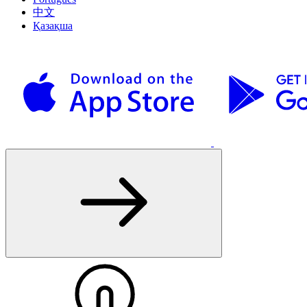
中文
Қазақша